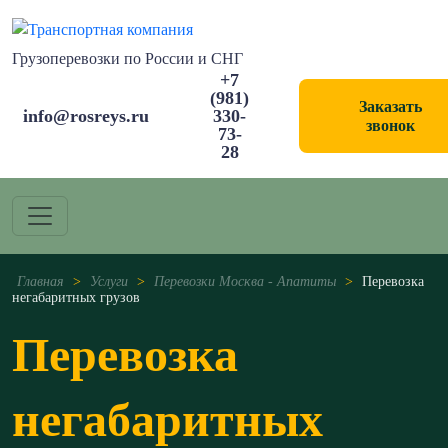
Грузоперевозки по России и СНГ
+7
(981)
Заказать
info@rosreys.ru
330-
звонок
73-
28
Главная
>
Услуги
>
Перевозки Москва - Апатиты
>
Перевозка
негабаритных грузов
Перевозка
негабаритных