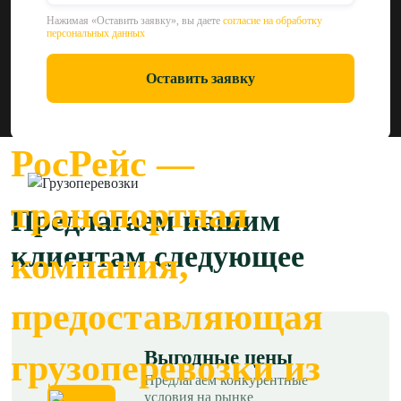
Нажимая «Оставить заявку», вы даете
согласие на обработку
персональных данных
Оставить заявку
РосРейс —
транспортная
Предлагаем нашим
клиентам следующее
компания,
предоставляющая
Выгодные цены
грузоперевозки из
Предлагаем конкурентные
условия на рынке