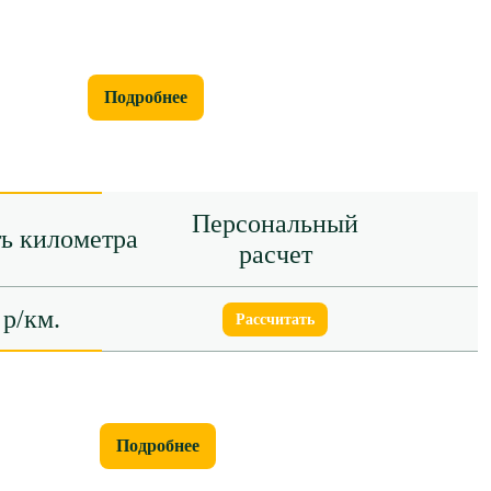
Подробнее
Персональный
ь километра
расчет
 р/км.
Рассчитать
Подробнее