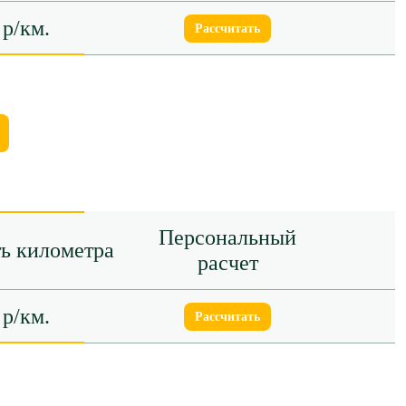
 р/км.
Рассчитать
Персональный
ь километра
расчет
 р/км.
Рассчитать