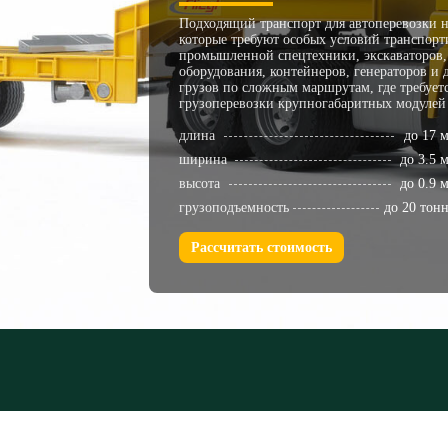
Подходящий транспорт для автоперевозки н
которые требуют особых условий транспорт
промышленной спецтехники, экскаваторов, 
оборудования, контейнеров, генераторов и
грузов по сложным маршрутам, где требуетс
грузоперевозки крупногабаритных модулей
длина
до 17 
ширина
до 3.5 
высота
до 0.9 
грузоподъемность
до 20 тон
Рассчитать стоимость