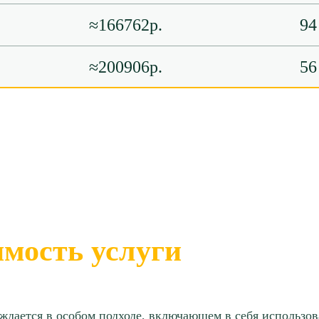
≈166762р.
94
≈200906р.
56
≈128240р.
122
≈165172р.
102
≈168734р.
94
≈175448р.
122
имость услуги
≈800753р.
87
ждается в особом подходе, включающем в себя использов