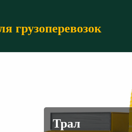
ля грузоперевозок
Трал