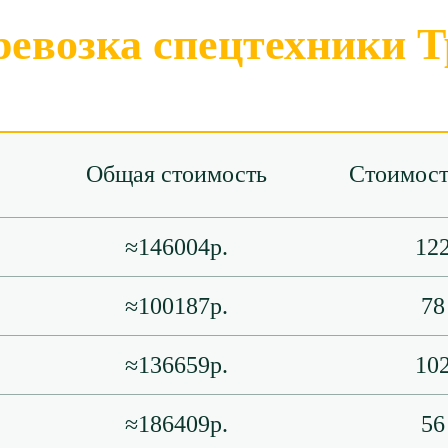
ревозка спецтехники Т
Общая стоимость
Стоимост
≈146004р.
122
≈100187р.
78
≈136659р.
102
≈186409р.
56