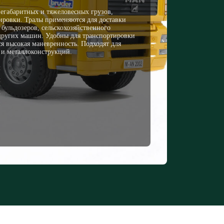
егабаритных и тяжеловесных грузов,
ировки. Тралы применяются для доставки
бульдозеров, сельскохозяйственного
 других машин. Удобны для транспортировки
я высокая маневренность. Подходят для
 и металлоконструкций.
м
м
м
н