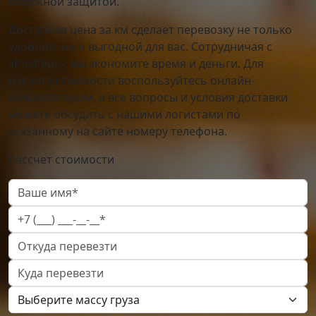
надежной защитой.
Доступная цена за км сделает перевозку не только
удобной, но и выгодной для вас. Сотрудничая с
«РосРейс», вы экономите время и деньги. Для
расчета стоимости воспользуйтесь онлайн-
калькулятором, а все вопросы и условия доставки
можете обсудить с нашими логистами по
указанному на сайте номеру телефона.
Рассчет стоимости