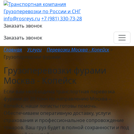
Грузоперевозки по России и СНГ
info@rosreys.ru
+7 (981) 330-73-28
Заказать звонок
Заказать звонок
Главная
>
Услуги
>
Перевозки Москва - Копейск
>
Грузоперевозки фурами
Грузоперевозки фурами
Москва - Копейск
Если вам необходима транспортная перевозка
фурами до 20 тонн по направлению Москва –
Копейск, наши логисты готовы помочь.
Обеспечиваем оперативную доставку, услуги
страхования и профессиональное сопровождение
товаров. Ваш груз будет в полной сохранности и под