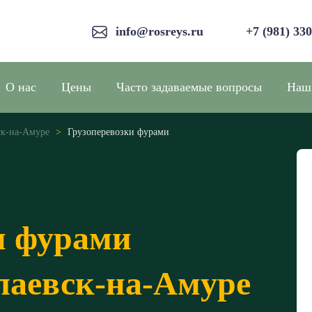
info@rosreys.ru
+7 (981) 33
О нас
Цены
Часто задаваемые вопросы
Наш
ск-на-Амуре
>
Грузоперевозки фурами
и фурами
лаевск-на-Амуре