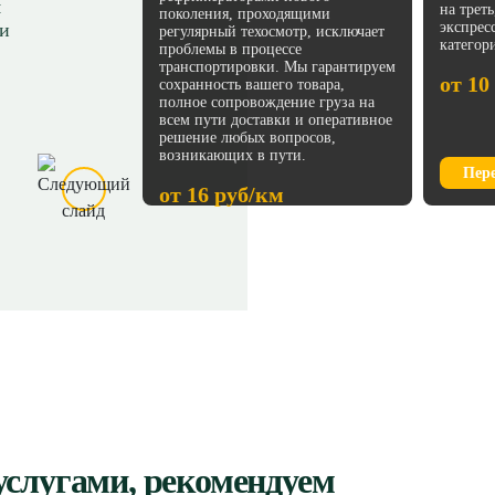
транспортировка
я
на трет
поколения, проходящими
е.
 и
экспрес
регулярный техосмотр, исключает
категор
проблемы в процессе
м
транспортировки. Мы гарантируем
от 10
сохранность вашего товара,
полное сопровождение груза на
всем пути доставки и оперативное
решение любых вопросов,
возникающих в пути.
Пер
от 16 руб/км
Перейти
услугами, рекомендуем