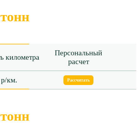
 тонн
Персональный
ь километра
расчет
 р/км.
Рассчитать
 тонн