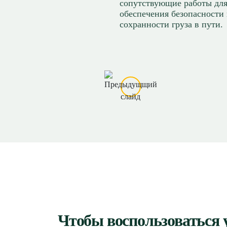
благодаря этому 
сопутствующие работы дл
соблюдение сроков и полный
обходится дешевл
обеспечения безопасности
контроль на всем маршруте.
сохранности груза в пути.
от 10 руб/к
Перейти
Перейти
Чтобы воспользоваться 