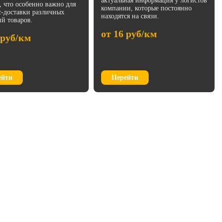
актуальная информация у логистов
ь, что особенно важно для
компании, которые постоянно
с-доставки различных
находятся на связи.
ий товаров.
от 16 руб/км
 руб/км
ейти
Перейти