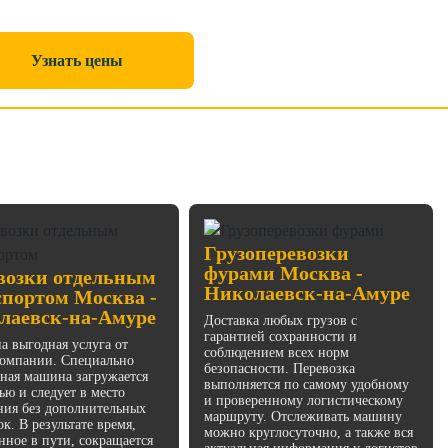
Узнать цены
Грузоперевозки
фурами Москва -
возки отдельным
Николаевск-на-Амуре
спортом Москва -
лаевск-на-Амуре
Доставка любых грузов с
гарантией сохранности и
а выгодная услуга от
соблюдением всех норм
омпании. Специально
безопасности. Перевозка
ная машина загружается
выполняется по самому удобному
ью и следует в место
и проверенному логистическому
ния без дополнительных
маршруту. Отслеживать машину
к. В результате время,
можно круглосуточно, а также вся
нное в пути, сокращается