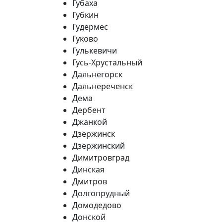
Губаха
Губкин
Гудермес
Гуково
Гулькевичи
Гусь-Хрустальный
Дальнегорск
Дальнереченск
Дема
Дербент
Джанкой
Дзержинск
Дзержинский
Димитровград
Динская
Дмитров
Долгопрудный
Домодедово
Донской