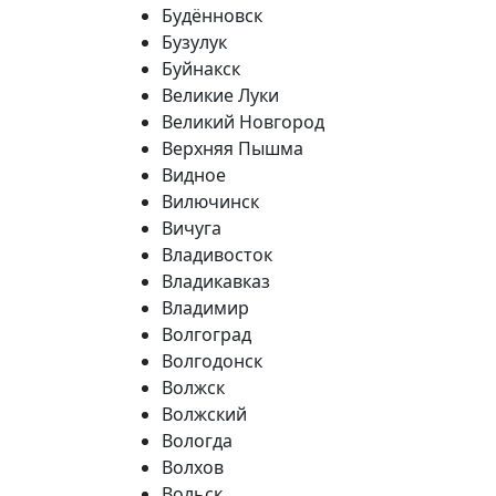
Будённовск
Бузулук
Буйнакск
Великие Луки
Великий Новгород
Верхняя Пышма
Видное
Вилючинск
Вичуга
Владивосток
Владикавказ
Владимир
Волгоград
Волгодонск
Волжск
Волжский
Вологда
Волхов
Вольск