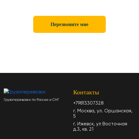
Перезвоните мне
Контакты
Грузоперевозки по России и СНГ
+79813307328
г. Москва, ул. Оршанская,
5
г. Ижевск, ул Восточная
д.3, кв. 21