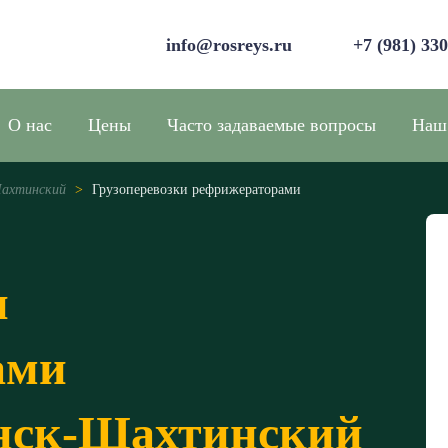
info@rosreys.ru
+7 (981) 33
О нас
Цены
Часто задаваемые вопросы
Наш
Шахтинский
>
Грузоперевозки рефрижераторами
и
ами
енск-Шахтинский