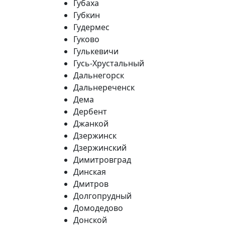
Губаха
Губкин
Гудермес
Гуково
Гулькевичи
Гусь-Хрустальный
Дальнегорск
Дальнереченск
Дема
Дербент
Джанкой
Дзержинск
Дзержинский
Димитровград
Динская
Дмитров
Долгопрудный
Домодедово
Донской