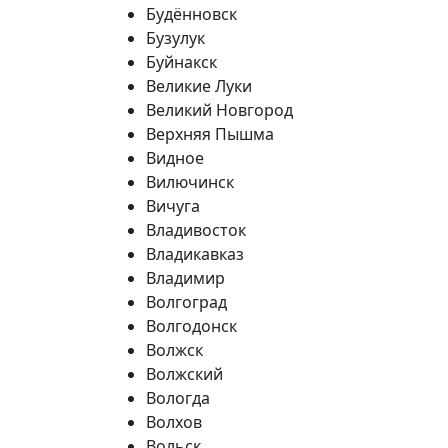
Будённовск
Бузулук
Буйнакск
Великие Луки
Великий Новгород
Верхняя Пышма
Видное
Вилючинск
Вичуга
Владивосток
Владикавказ
Владимир
Волгоград
Волгодонск
Волжск
Волжский
Вологда
Волхов
Вольск