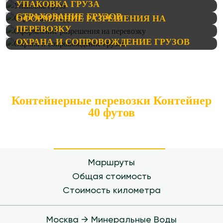
УПАКОВКА ГРУЗА
СТРАХОВАНИЕ ГРУЗОВ
ОФОРМЛЕНИЕ РАЗРЕШЕНИЯ НА
ПЕРЕВОЗКУ
ОХРАНА И СОПРОВОЖДЕНИЕ ГРУЗОВ
Контейнерные перевозки Контейнер
40 футов
Маршруты
Общая стоимость
Стоимость километра
Москва → Минеральные Воды