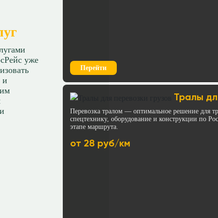
луг
слугами
сРейс уже
Перейти
изовать
 и
ним
Тралы дл
я
 и
Перевозка тралом — оптимальное решение для тр
спецтехнику, оборудование и конструкции по Ро
этапе маршрута.
от 28 руб/км