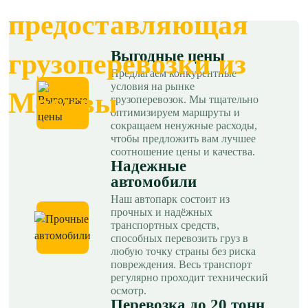
предоставляющая
Выгодные цены
грузоперевозки из
Предлагаем конкурентные
условия на рынке
Москвы
грузоперевозок. Мы тщательно
оптимизируем маршруты и
сокращаем ненужные расходы,
чтобы предложить вам лучшее
соотношение цены и качества.
Надежные
автомобили
Наш автопарк состоит из
прочных и надёжных
транспортных средств,
способных перевозить груз в
любую точку страны без риска
повреждения. Весь транспорт
регулярно проходит технический
осмотр.
Перевозка до 20 тонн