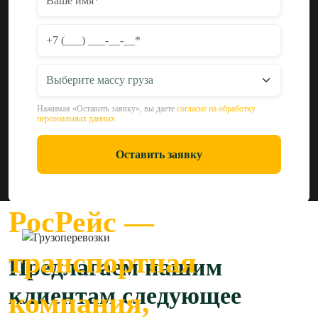
Нажимая «Оставить заявку», вы даете
согласие на обработку
персональных данных
Оставить заявку
РосРейс —
транспортная
Предлагаем нашим
клиентам следующее
компания,