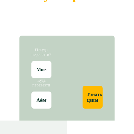
Откуда
перевезти?
Куда
перевезти
Узнать
цены