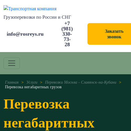
Грузоперевозки по России и СНГ
+7
(981)
Заказать
info@rosreys.ru
330-
звонок
73-
28
Главная
>
Услуги
>
Перевозки Москва - Славянск-на-Кубани
>
Перевозка негабаритных грузов
Перевозка
негабаритных