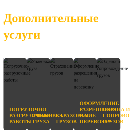
Дополнительные
услуги
ОФОРМЛЕНИЕ
ПОГРУЗОЧНО-
РАЗРЕШЕНИЯ
ОХРАНА 
РАЗГРУЗОЧНЫЕ
УПАКОВКА
СТРАХОВАНИЕ
НА
СОПРОВО
РАБОТЫ
ГРУЗА
ГРУЗОВ
ПЕРЕВОЗКУ
ГРУЗОВ