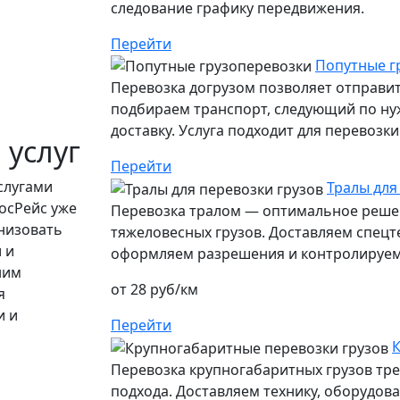
следование графику передвижения.
Перейти
Попутные г
Перевозка догрузом позволяет отправит
подбираем транспорт, следующий по ну
доставку. Услуга подходит для перевозк
 услуг
Перейти
слугами
Тралы для
осРейс уже
Перевозка тралом — оптимальное решен
низовать
тяжеловесных грузов. Доставляем спецт
 и
оформляем разрешения и контролируем 
ним
от 28 руб/км
я
и и
Перейти
К
Перевозка крупногабаритных грузов тр
подхода. Доставляем технику, оборудов