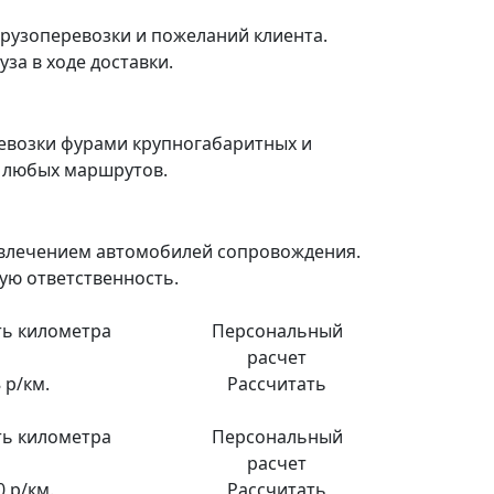
рузоперевозки и пожеланий клиента.
за в ходе доставки.
евозки фурами крупногабаритных и
я любых маршрутов.
ивлечением автомобилей сопровождения.
ую ответственность.
ь километра
Персональный
расчет
 р/км.
Рассчитать
ь километра
Персональный
расчет
0 р/км.
Рассчитать