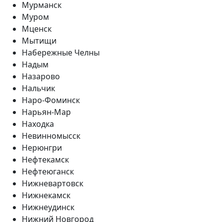
Мурманск
Муром
Мценск
Мытищи
Набережные Челны
Надым
Назарово
Нальчик
Наро-Фоминск
Нарьян-Мар
Находка
Невинномысск
Нерюнгри
Нефтекамск
Нефтеюганск
Нижневартовск
Нижнекамск
Нижнеудинск
Нижний Новгород