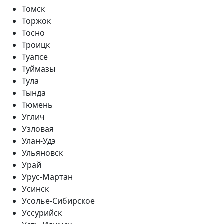
Томск
Торжок
Тосно
Троицк
Туапсе
Туймазы
Тула
Тында
Тюмень
Углич
Узловая
Улан-Удэ
Ульяновск
Урай
Урус-Мартан
Усинск
Усолье-Сибирское
Уссурийск