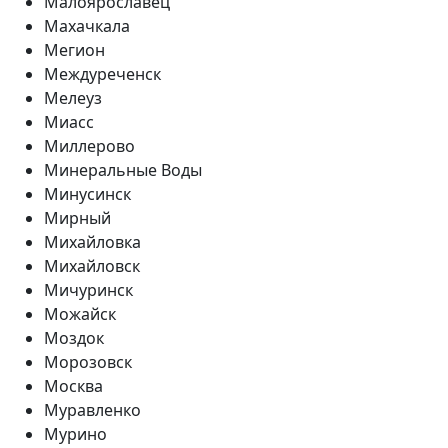
Малоярославец
Махачкала
Мегион
Междуреченск
Мелеуз
Миасс
Миллерово
Минеральные Воды
Минусинск
Мирный
Михайловка
Михайловск
Мичуринск
Можайск
Моздок
Морозовск
Москва
Муравленко
Мурино