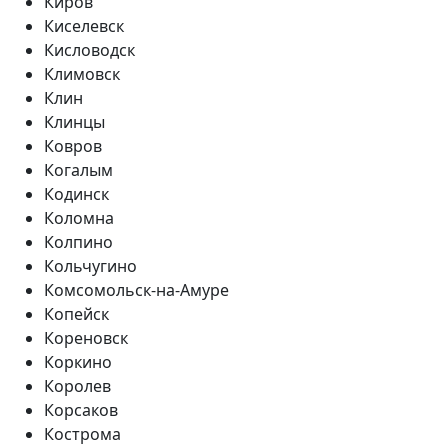
Киров
Киселевск
Кисловодск
Климовск
Клин
Клинцы
Ковров
Когалым
Кодинск
Коломна
Колпино
Кольчугино
Комсомольск-на-Амуре
Копейск
Кореновск
Коркино
Королев
Корсаков
Кострома