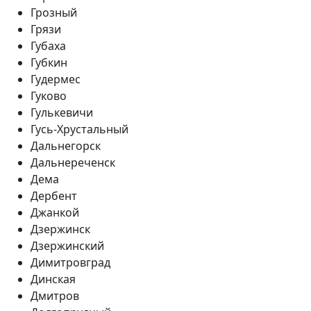
Грозный
Грязи
Губаха
Губкин
Гудермес
Гуково
Гулькевичи
Гусь-Хрустальный
Дальнегорск
Дальнереченск
Дема
Дербент
Джанкой
Дзержинск
Дзержинский
Димитровград
Динская
Дмитров