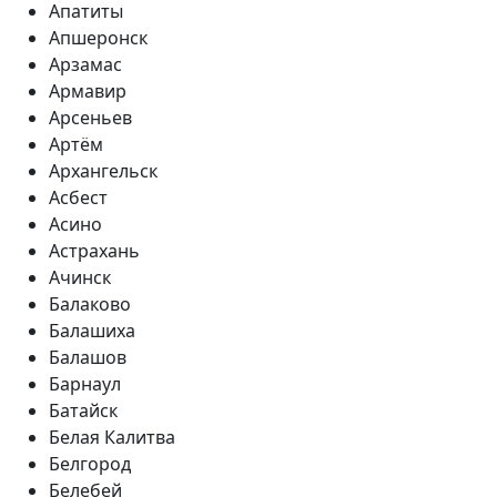
Апатиты
Апшеронск
Арзамас
Армавир
Арсеньев
Артём
Архангельск
Асбест
Асино
Астрахань
Ачинск
Балаково
Балашиха
Балашов
Барнаул
Батайск
Белая Калитва
Белгород
Белебей