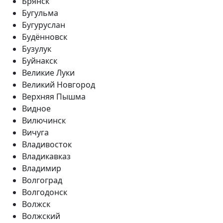
Брянск
Бугульма
Бугуруслан
Будённовск
Бузулук
Буйнакск
Великие Луки
Великий Новгород
Верхняя Пышма
Видное
Вилючинск
Вичуга
Владивосток
Владикавказ
Владимир
Волгоград
Волгодонск
Волжск
Волжский