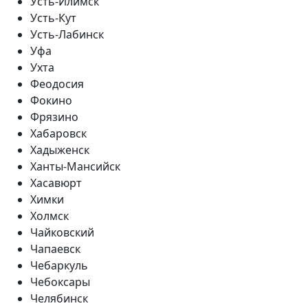
Усть-Илимск
Усть-Кут
Усть-Лабинск
Уфа
Ухта
Феодосия
Фокино
Фрязино
Хабаровск
Хадыженск
Ханты-Мансийск
Хасавюрт
Химки
Холмск
Чайковский
Чапаевск
Чебаркуль
Чебоксары
Челябинск