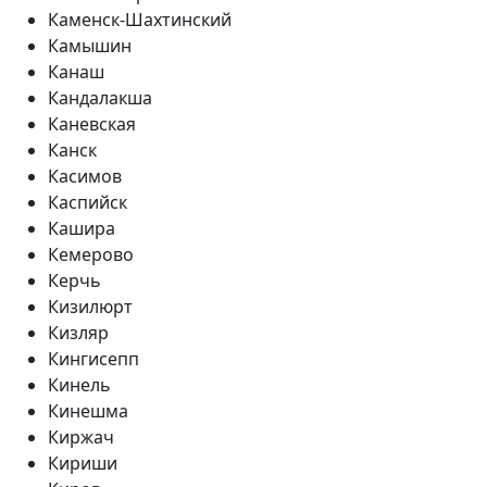
Каменск-Шахтинский
Камышин
Канаш
Кандалакша
Каневская
Канск
Касимов
Каспийск
Кашира
Кемерово
Керчь
Кизилюрт
Кизляр
Кингисепп
Кинель
Кинешма
Киржач
Кириши