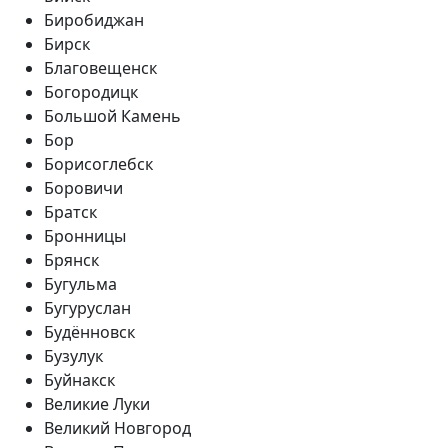
Биробиджан
Бирск
Благовещенск
Богородицк
Большой Камень
Бор
Борисоглебск
Боровичи
Братск
Бронницы
Брянск
Бугульма
Бугуруслан
Будённовск
Бузулук
Буйнакск
Великие Луки
Великий Новгород