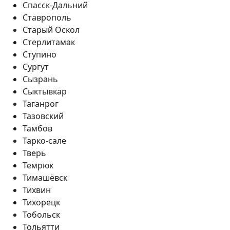
Спасск-Дальний
Ставрополь
Старый Оскол
Стерлитамак
Ступино
Сургут
Сызрань
Сыктывкар
Таганрог
Тазовский
Тамбов
Тарко-сале
Тверь
Темрюк
Тимашёвск
Тихвин
Тихорецк
Тобольск
Тольятти