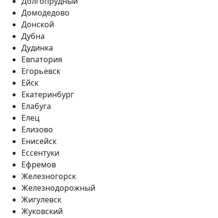
Долгопрудный
Домодедово
Донской
Дубна
Дудинка
Евпатория
Егорьевск
Ейск
Екатеринбург
Елабуга
Елец
Елизово
Енисейск
Ессентуки
Ефремов
Железногорск
Железнодорожный
Жигулевск
Жуковский