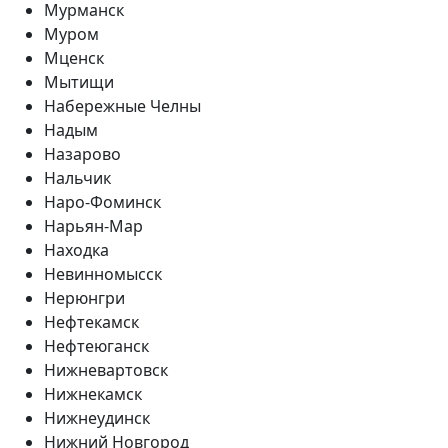
Мурманск
Муром
Мценск
Мытищи
Набережные Челны
Надым
Назарово
Нальчик
Наро-Фоминск
Нарьян-Мар
Находка
Невинномысск
Нерюнгри
Нефтекамск
Нефтеюганск
Нижневартовск
Нижнекамск
Нижнеудинск
Нижний Новгород