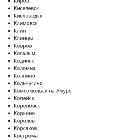
Киров
Киселевск
Кисловодск
Климовск
Клин
Клинцы
Ковров
Когалым
Кодинск
Коломна
Колпино
Кольчугино
Комсомольск-на-Амуре
Копейск
Кореновск
Коркино
Королев
Корсаков
Кострома