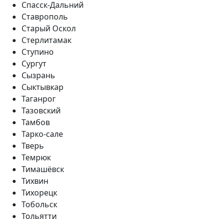
Спасск-Дальний
Ставрополь
Старый Оскол
Стерлитамак
Ступино
Сургут
Сызрань
Сыктывкар
Таганрог
Тазовский
Тамбов
Тарко-сале
Тверь
Темрюк
Тимашёвск
Тихвин
Тихорецк
Тобольск
Тольятти