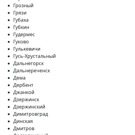
Грозный
Грязи
Губаха
Губкин
Гудермес
Гуково
Гулькевичи
Гусь-Хрустальный
Дальнегорск
Дальнереченск
Дема
Дербент
Джанкой
Дзержинск
Дзержинский
Димитровград
Динская
Дмитров