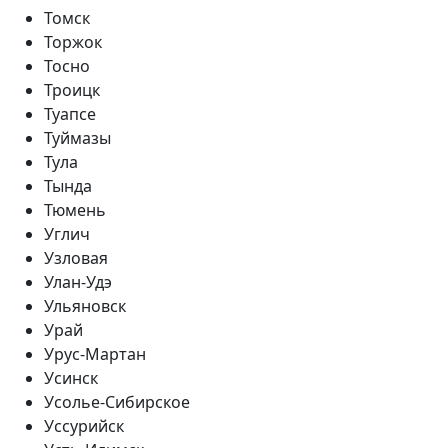
Томск
Торжок
Тосно
Троицк
Туапсе
Туймазы
Тула
Тында
Тюмень
Углич
Узловая
Улан-Удэ
Ульяновск
Урай
Урус-Мартан
Усинск
Усолье-Сибирское
Уссурийск