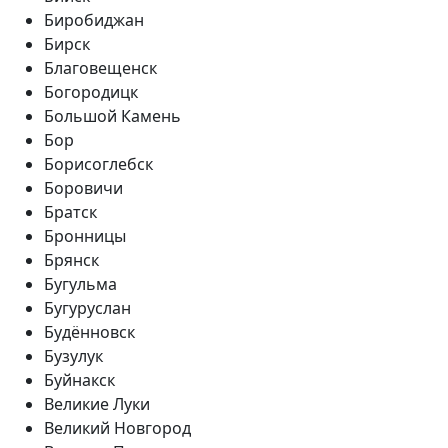
Биробиджан
Бирск
Благовещенск
Богородицк
Большой Камень
Бор
Борисоглебск
Боровичи
Братск
Бронницы
Брянск
Бугульма
Бугуруслан
Будённовск
Бузулук
Буйнакск
Великие Луки
Великий Новгород