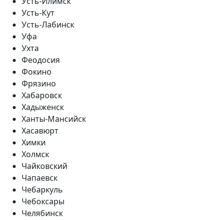
Усть-Илимск
Усть-Кут
Усть-Лабинск
Уфа
Ухта
Феодосия
Фокино
Фрязино
Хабаровск
Хадыженск
Ханты-Мансийск
Хасавюрт
Химки
Холмск
Чайковский
Чапаевск
Чебаркуль
Чебоксары
Челябинск