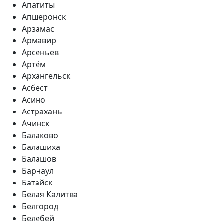
Апатиты
Апшеронск
Арзамас
Армавир
Арсеньев
Артём
Архангельск
Асбест
Асино
Астрахань
Ачинск
Балаково
Балашиха
Балашов
Барнаул
Батайск
Белая Калитва
Белгород
Белебей