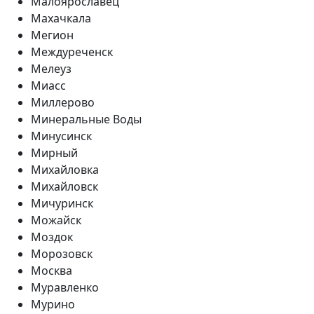
Малоярославец
Махачкала
Мегион
Междуреченск
Мелеуз
Миасс
Миллерово
Минеральные Воды
Минусинск
Мирный
Михайловка
Михайловск
Мичуринск
Можайск
Моздок
Морозовск
Москва
Муравленко
Мурино