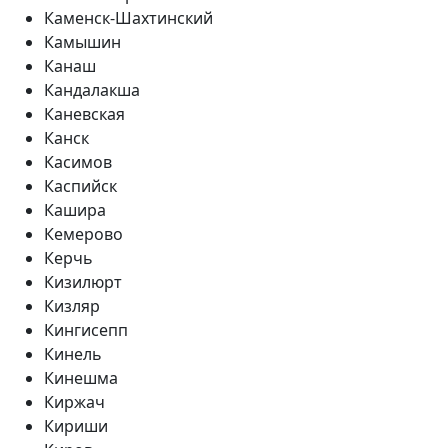
Каменск-Шахтинский
Камышин
Канаш
Кандалакша
Каневская
Канск
Касимов
Каспийск
Кашира
Кемерово
Керчь
Кизилюрт
Кизляр
Кингисепп
Кинель
Кинешма
Киржач
Кириши