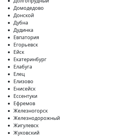
Долгопрудный
Домодедово
Донской
Дубна
Дудинка
Евпатория
Егорьевск
Ейск
Екатеринбург
Елабуга
Елец
Елизово
Енисейск
Ессентуки
Ефремов
Железногорск
Железнодорожный
Жигулевск
Жуковский