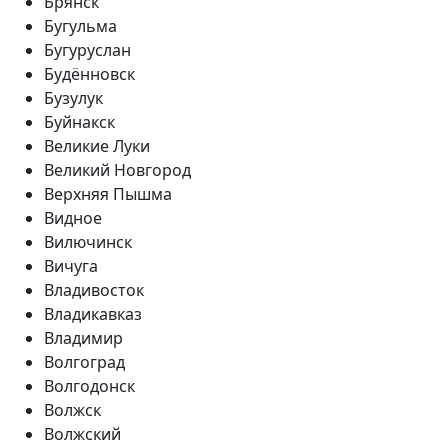
Брянск
Бугульма
Бугуруслан
Будённовск
Бузулук
Буйнакск
Великие Луки
Великий Новгород
Верхняя Пышма
Видное
Вилючинск
Вичуга
Владивосток
Владикавказ
Владимир
Волгоград
Волгодонск
Волжск
Волжский