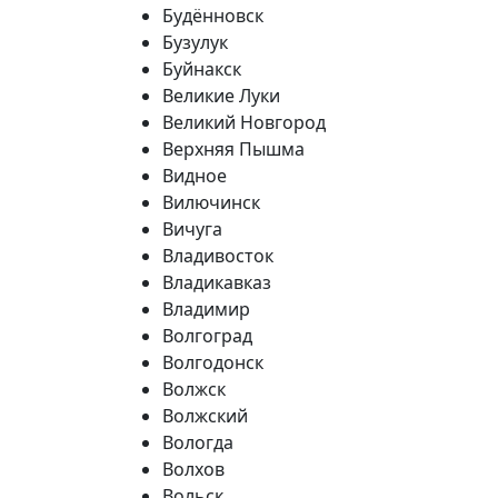
Будённовск
Бузулук
Буйнакск
Великие Луки
Великий Новгород
Верхняя Пышма
Видное
Вилючинск
Вичуга
Владивосток
Владикавказ
Владимир
Волгоград
Волгодонск
Волжск
Волжский
Вологда
Волхов
Вольск