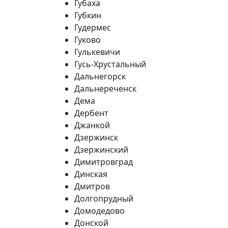
Губаха
Губкин
Гудермес
Гуково
Гулькевичи
Гусь-Хрустальный
Дальнегорск
Дальнереченск
Дема
Дербент
Джанкой
Дзержинск
Дзержинский
Димитровград
Динская
Дмитров
Долгопрудный
Домодедово
Донской