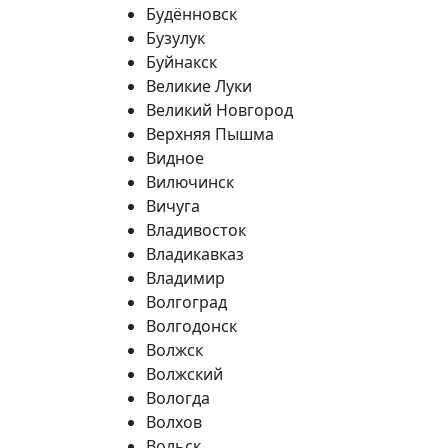
Будённовск
Бузулук
Буйнакск
Великие Луки
Великий Новгород
Верхняя Пышма
Видное
Вилючинск
Вичуга
Владивосток
Владикавказ
Владимир
Волгоград
Волгодонск
Волжск
Волжский
Вологда
Волхов
Вольск