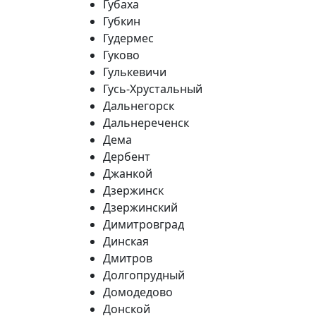
Губаха
Губкин
Гудермес
Гуково
Гулькевичи
Гусь-Хрустальный
Дальнегорск
Дальнереченск
Дема
Дербент
Джанкой
Дзержинск
Дзержинский
Димитровград
Динская
Дмитров
Долгопрудный
Домодедово
Донской